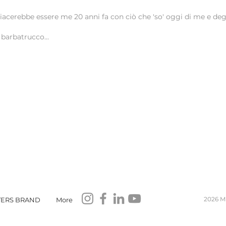
acerebbe essere me 20 anni fa con ciò che 'so' oggi di me e degli
 barbatrucco...
2026 M
TERS BRAND
More