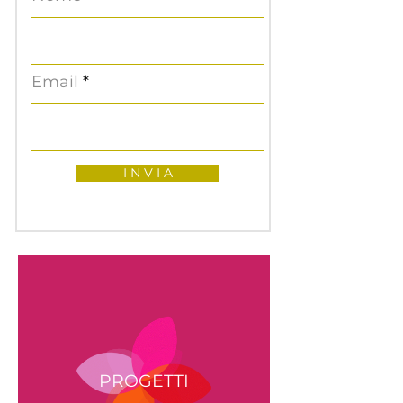
Email
I N V I A
PROGETTI