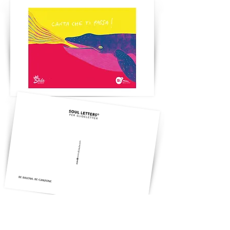
Naviga i tuoi abissi:
accetta la paura
come parte del viaggio
.