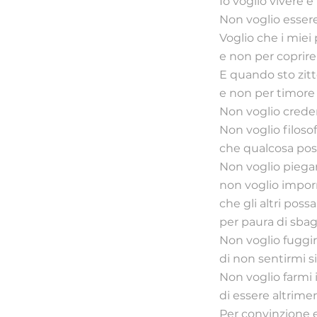
Io voglio vivere 
Non voglio essere
Voglio che i miei
e non per coprire 
E quando sto zitt
e non per timore
Non voglio creder
Non voglio filoso
che qualcosa poss
Non voglio piegar
non voglio imporr
che gli altri pos
per paura di sbag
Non voglio fuggir
di non sentirmi s
Non voglio farmi
di essere altrimen
Per convinzione e