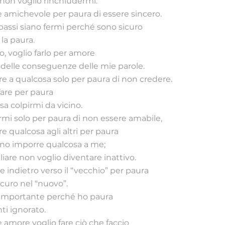
e non voglio rinchiudermi.
 amichevole per paura di essere sincero.
 passi siano fermi perché sono sicuro
la paura.
o, voglio farlo per amore
 delle conseguenze delle mie parole.
e a qualcosa solo per paura di non credere.
fare per paura
a colpirmi da vicino.
mi solo per paura di non essere amabile,
e qualcosa agli altri per paura
sano imporre qualcosa a me;
liare non voglio diventare inattivo.
e indietro verso il “vecchio” per paura
icuro nel “nuovo”.
 importante perché ho paura
ti ignorato.
 amore voglio fare ciò che faccio