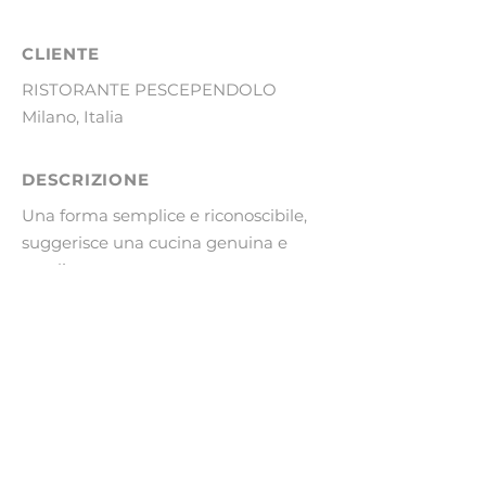
CLIENTE
RISTORANTE PESCEPENDOLO
Milano, Italia
DESCRIZIONE
Una forma semplice e riconoscibile,
suggerisce una cucina genuina e
casalinga
INFO
Design del logo
e immagine coordinata